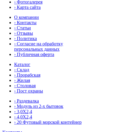
› Фотогалерея
› Карта сайта
О компании
› Контакты
› Статьи
› Отзывы
› Политика
› Согласие на обработку
персональных данных
› Публичная оферта
Каталог
› Склад
› Прорабская
› Жилая
› Столовая
› Пост охраны
› Раздевалка
› Модуль из 2-х бытовок
› 3,0Х2,4
› 4,0Х2,4
› 20 Футовый морской контейнер